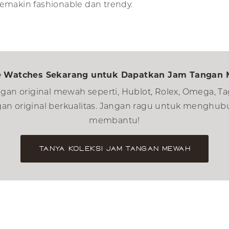
makin fashionable dan trendy.
 Watches Sekarang untuk Dapatkan Jam Tangan 
ngan original mewah seperti,
Hublot
,
Rolex
,
Omega
,
Ta
gan original berkualitas. Jangan ragu untuk menghubun
membantu!
Tanya Koleksi Jam Tangan Mewah