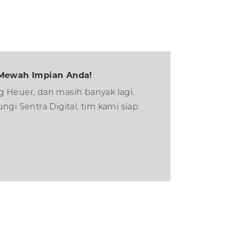
Mewah Impian Anda!
g Heuer
, dan masih banyak lagi.
gi Sentra Digital, tim kami siap