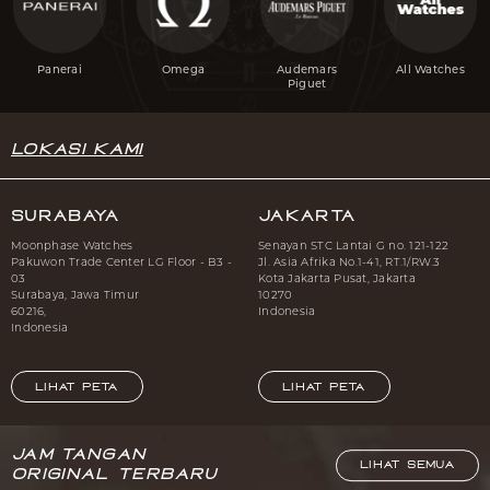
Panerai
Omega
Audemars
All Watches
Piguet
Lokasi Kami
Surabaya
Jakarta
Moonphase Watches
Senayan STC Lantai G no. 121-122
Pakuwon Trade Center LG Floor - B3 -
Jl. Asia Afrika No.1-41, RT.1/RW.3
03
Kota Jakarta Pusat, Jakarta
Surabaya, Jawa Timur
10270
60216,
Indonesia
Indonesia
LIHAT PETA
LIHAT PETA
Jam Tangan
LIHAT SEMUA
Original Terbaru