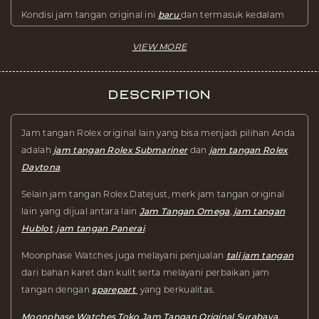
Kondisi jam tangan original ini
baru
dan termasuk kedalam
koleksi jam tangan mewah
.
Description
Jam tangan Rolex original lain yang bisa menjadi pilihan Anda
adalah
jam tangan Rolex Submariner
dan
jam tangan Rolex
Daytona
.
Selain jam tangan Rolex Datejust, merk jam tangan original
lain yang dijual antara lain
Jam Tangan Omega
,
jam tangan
Hublot
,
jam tangan Panerai
.
Moonphase Watches juga melayani penjualan
tali jam tangan
dari bahan karet dan kulit serta melayani perbaikan jam
tangan dengan
sparepart
yang berkualitas.
Moonphase Watches Toko Jam Tangan Original Surabaya.