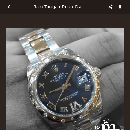
Jam Tangan Rolex Datejust Medium Size Rose Gold Steel Totone III