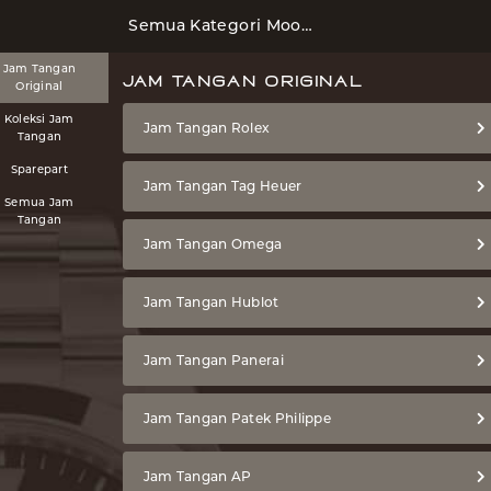
Semua Kategori Moonphase Watches
Jam Tangan
JAM TANGAN ORIGINAL
Original
Koleksi Jam
Jam Tangan Rolex
Tangan
Sparepart
Jam Tangan Tag Heuer
Semua Jam
Tangan
Jam Tangan Omega
Jam Tangan Hublot
Jam Tangan Panerai
Jam Tangan Patek Philippe
Jam Tangan AP