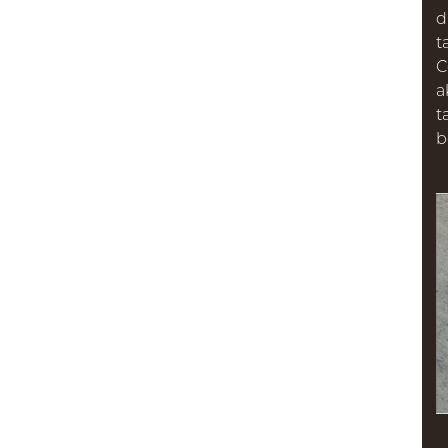
d
t
C
a
t
b