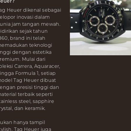
euer?
ag Heuer dikenal sebagai
elopor inovasi dalam
unia jam tangan mewah.
idirikan sejak tahun
860, brand ini telah
emadukan teknologi
inggi dengan estetika
remium. Mulai dari
oleksi Carrera, Aquaracer,
ingga Formula 1, setiap
odel Tag Heuer dibuat
engan presisi tinggi dan
aterial terbaik seperti
tainless steel, sapphire
rystal, dan keramik.
ukan hanya tampil
tylish, Tag Heuer juga