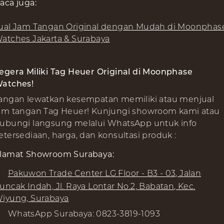
aca juga:
ual Jam Tangan Original dengan Mudah di Moonphas
atches Jakarta & Surabaya
egera Miliki Tag Heuer Original di Moonphase
atches!
angan lewatkan kesempatan memiliki atau menjual
am tangan Tag Heuer! Kunjungi showroom kami atau
ubungi langsung melalui WhatsApp untuk info
etersediaan, harga, dan konsultasi produk :
lamat Showroom Surabaya:
Pakuwon Trade Center LG Floor - B3 - 03, Jalan
uncak Indah, Jl. Raya Lontar No.2, Babatan, Kec.
iyung, Surabaya
WhatsApp Surabaya: 0823-3819-1093