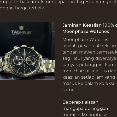
empat terbaik untuk mendapatkan Tag Heuer original
engan harga terbaik.
Jaminan Keaslian 100% d
Moonphase Watches
Moonphase Watches
adalah pusat jual beli ja
tangan mewah termasu
Tag Heur yang dipercaya
banyak pelanggan. Kami
menghargai kualitas dan
keaslian setiap jam yang
masuk ke dalam koleksi
kami.
Beberapa alasan
mengapa pelanggan
memilih Moonphase