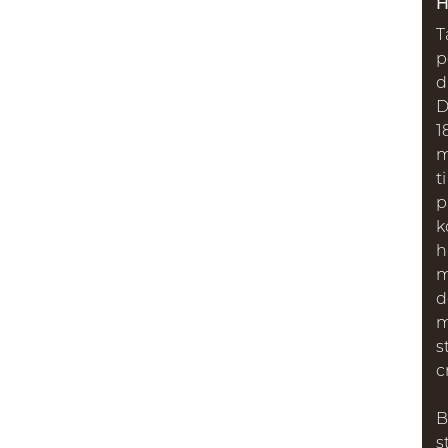
H
T
p
d
D
1
m
t
p
k
h
m
d
m
s
c
B
s