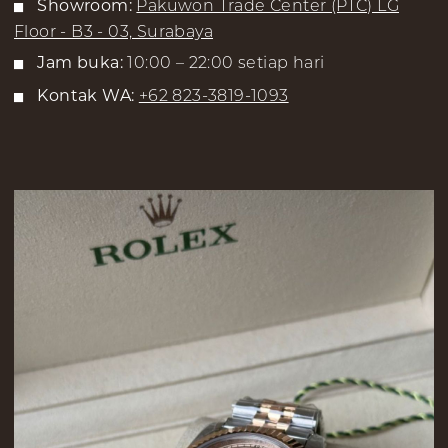
Showroom:
Pakuwon Trade Center (PTC) LG
Floor - B3 - 03, Surabaya
Jam buka:
10:00 – 22:00 setiap hari
Kontak WA:
+62 823-3819-1093