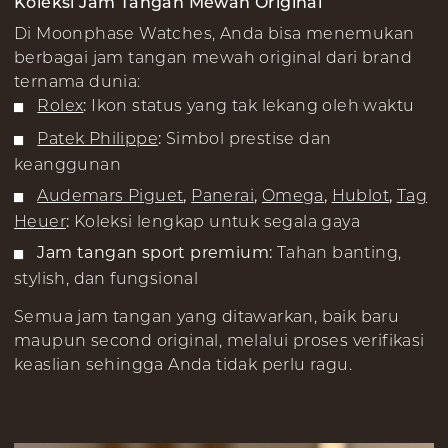
Koleksi Jam Tangan Mewah Original
Di Moonphase Watches, Anda bisa menemukan
berbagai jam tangan mewah original dari brand
ternama dunia:
Rolex
:
Ikon status yang tak lekang oleh waktu
Patek Philippe
:
Simbol prestise dan
keanggunan
Audemars Piguet
,
Panerai
,
Omega
,
Hublot
,
Tag
Heuer
:
Koleksi lengkap untuk segala gaya
Jam tangan sport premium:
Tahan banting,
stylish, dan fungsional
Semua jam tangan yang ditawarkan, baik baru
maupun second original, melalui proses verifikasi
keaslian sehingga Anda tidak perlu ragu.