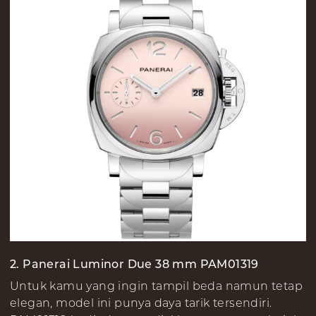
2. Panerai Luminor Due 38 mm PAM01319
Untuk kamu yang ingin tampil beda namun tetap
elegan, model ini punya daya tarik tersendiri.