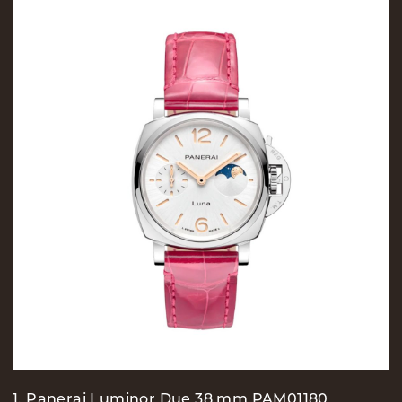
1. Panerai Luminor Due 38 mm PAM01180