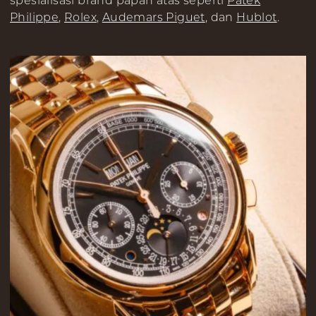
spesialisasi brand papan atas seperti
Patek
Philippe
,
Rolex
,
Audemars Piguet
, dan
Hublot
.