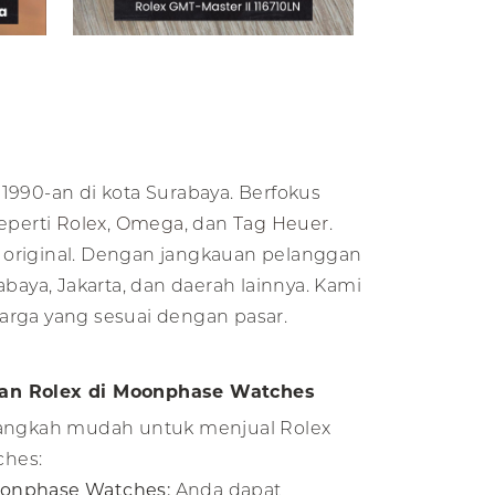
 1990-an di kota Surabaya. Berfokus
eperti
Rolex
,
Omega
, dan
Tag Heuer
.
ng original. Dengan jangkauan pelanggan
baya, Jakarta, dan daerah lainnya. Kami
arga yang sesuai dengan pasar.
an Rolex di Moonphase Watches
langkah mudah untuk menjual Rolex
ches:
onphase Watches:
Anda dapat