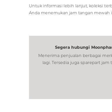
Untuk informasi lebih lanjut, koleksi te
Anda menemukan jam tangan mewah im
Segera hubungi Moonphas
Menerima penjualan berbagai merk
lagi. Tersedia juga sparepart j