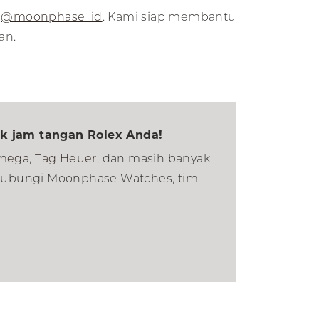
i
@moonphase_id
. Kami siap membantu
an.
k jam tangan Rolex Anda!
mega
,
Tag Heuer
, dan masih banyak
nghubungi Moonphase Watches, tim