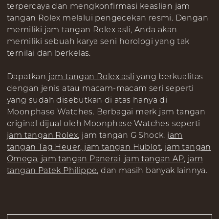
terpercaya dan mengkonfirmasi keaslian jam
tangan Rolex melalui pengecekan resmi. Dengan
memiliki
jam tangan Rolex asli
, Anda akan
memiliki sebuah karya seni horologi yang tak
ternilai dan berkelas.
Dapatkan
jam tangan Rolex asli
yang berkualitas
dengan jenis atau macam-macam seri seperti
yang sudah disebutkan di atas hanya di
Moonphase Watches. Berbagai merk jam tangan
original dijual oleh Moonphase Watches seperti
jam tangan Rolex
, jam tangan G Shock,
jam
tangan Tag Heuer
,
jam tangan Hublot
,
jam tangan
Omega
,
jam tangan Panerai
,
jam tangan AP
,
jam
tangan Patek Philippe
, dan masih banyak lainnya.