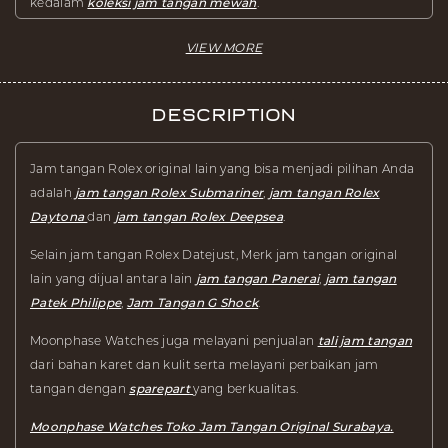
kedalam
koleksi jam tangan mewah
.
Description
Jam tangan Rolex original lain yang bisa menjadi pilihan Anda
adalah
jam tangan Rolex Submariner
,
jam tangan Rolex
Daytona
dan
jam tangan Rolex Deepsea
.
Selain jam tangan Rolex Datejust, Merk jam tangan original
lain yang dijual antara lain
jam tangan Panerai
,
jam tangan
Patek Philippe
,
Jam Tangan G Shock
.
Moonphase Watches juga melayani penjualan
tali jam tangan
dari bahan karet dan kulit serta melayani perbaikan jam
tangan dengan
sparepart
yang berkualitas.
Moonphase Watches Toko Jam Tangan Original Surabaya.