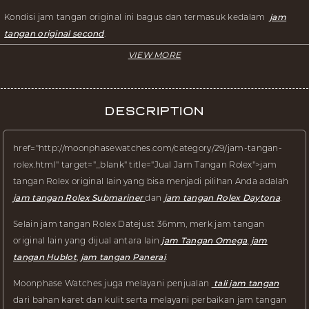
Kondisi jam tangan original ini bagus dan termasuk kedalam
jam
tangan original second
.
Description
href="http://moonphasewatches.com/category/29/jam-tangan-
rolex.html" target="_blank" title="Jual Jam Tangan Rolex">jam
tangan Rolex original lain yang bisa menjadi pilihan Anda adalah
jam tangan Rolex Submariner
dan
jam tangan Rolex Daytona
.
Selain jam tangan Rolex Datejust 36mm, merk jam tangan
original lain yang dijual antara lain
jam Tangan Omega
,
jam
tangan Hublot
,
jam tangan Panerai
.
Moonphase Watches juga melayani penjualan
tali jam tangan
dari bahan karet dan kulit serta melayani perbaikan jam tangan