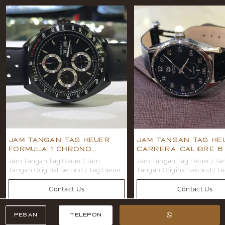
Jam Tangan Tag Heuer
Jam Tangan Tag He
Formula 1 Chrono
Carrera Calibre 6
Calibre
Jam Tangan Tag Heuer / Jam
Jam Tangan Tag Heuer / Jam
Tangan Original Second / Tag Heuer
Tangan Original Second / T
Contact Us
Contact Us
Pesan
TELEPON