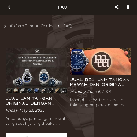
FAQ
Info Jam Tangan Original
FAQ
Jual Beli Jam Tangan
Mewah dan Original
Monday, June 6, 2016
Jual Jam Tangan
Moonphase Watches adalah
Original dengan
toko yang bergerak di bidang
Mudah di Moonphase
jual beli jam tangan original,
Friday, May 23, 2025
Watches Jakarta &
mewah dan branded yang
Surabaya
Anda punya jam tangan mewah
didirikan pada awal tahun 1990-
yang sudah jarang dipakai?
an dan berlokasi di kota
Mungkin itu adalah hadiah,
Surabaya. Jam tangan tidak
warisan, atau koleksi lama yang
hanya dibuat untuk